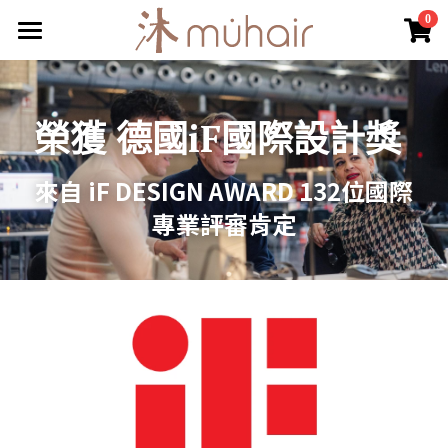
×
0
商品分類
頭髮淨護
所有商品分類
常見問答
榮獲 德國iF國際設計獎
關於我們
來自 iF DESIGN AWARD 132位國際
部落格
專業評審肯定
會員專區
登錄
搜索