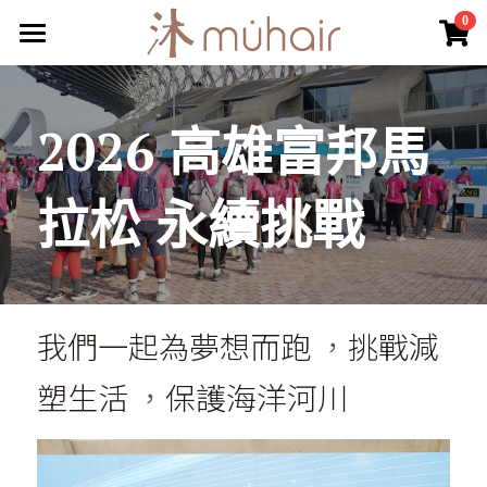
×
0
商品分類
頭髮淨護
所有商品分類
常見問答
2026 高雄富邦馬
關於我們
拉松 永續挑戰
部落格
會員專區
登錄
我們一起為夢想而跑 
，
挑戰減
搜索
塑生活 
，
保護海洋河川