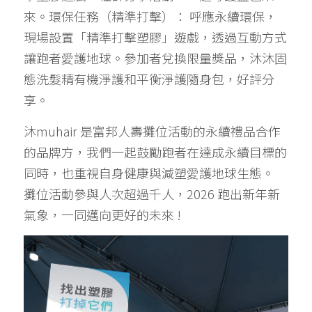
來。環保任務（精準打擊）： 呼應永續環保，
現場設置「精準打擊塑膠」遊戲，透過互動方式
讓跑者愛護地球。參加者兌換限量獎品，沐沐固
態洗髮精有機淨護和平衡淨護隨身包，好評分
享。 
沐muhair 是富邦人壽攤位活動的永續禮品合作
的品牌方，我們一起鼓勵跑者在達成永續目標的
同時，也重視自身健康與減塑愛護地球生態。 
攤位活動參與人次超過千人，2026 跑出新年新
氣象，一同邁向更好的未來 !