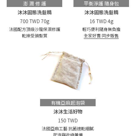
澎 潤 修 護
平衡淨護 隨身包
沐沐固態洗髮精
沐沐固態洗髮精
700 TWD 70g
16 TWD 4g
法國配方頂級沙龍保濕修護
輕巧便利隨身無負擔
乾燥受損髮質
全家好賣 同步販售
有機亞麻起泡袋
沐沐生活好物
150 TWD
法國亞麻工藝 抗菌速乾細膩
起泡與收納兼備