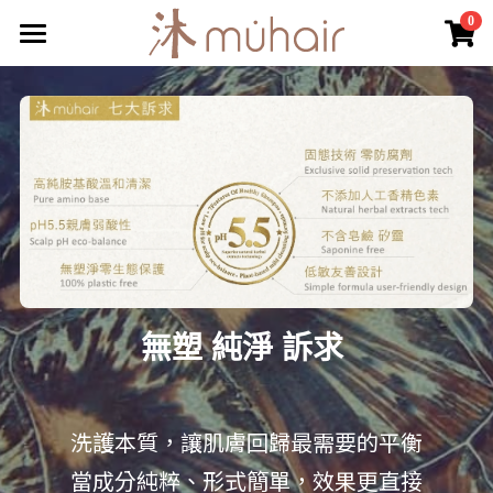
0
×
×
部落格分類
商品分類
頭髮淨護
常見問答
所有商品分類
所有博客分類
關於我們
部落格
會員專區
登錄
無塑 純淨 訴求 
搜索
洗護本質，讓肌膚回歸最需要的平衡
當成分純粹、形式簡單，效果更直接