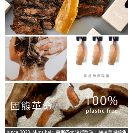
 since 2023  沐muhair  榮獲各大評選獎項，通過美國綠色