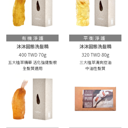
有 機 淨 護
平 衡 淨 護  
沐沐固態洗髮精
沐沐固態洗髮精
400 TWD 70g
320 TWD 80g
五大植萃精華 活化強健髮根
三大植萃清爽控油
全髮質適用
中油性髮質